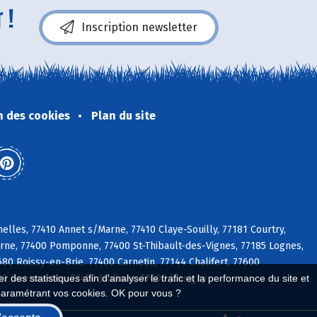
 !
Inscription newsletter
n des cookies
Plan du site
lles, 77410 Annet s/Marne, 77410 Claye-Souilly, 77181 Courtry,
Marne, 77400 Pomponne, 77400 St-Thibault-des-Vignes, 77185 Lognes,
80 Roissy-en-Brie, 77400 Carnetin, 77144 Chalifert, 77600
 des statistiques afin d'analyser le trafic et la performance du site et
0 Guermantes, 77450 Jablines, 77600 Jossigny
paramétrant vos cookies. OK pour vous ?