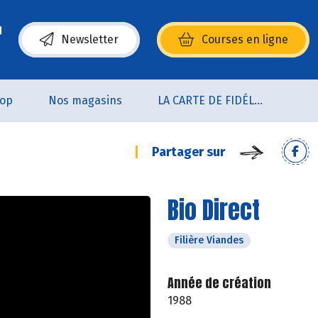
Newsletter
Courses en ligne
(s’ouvre dans une nouvelle fenêtre)
oop
Nos magasins
LA CARTE DE FIDÉLITÉ
Partager sur
Bio Direct
Filière Viandes
Année de création
1988