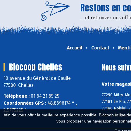
Restons en con
....et retrouvez nos of
Accueil
Contact
Menti
Biocoop Chelles
Nous suiv
10 avenue du Général de Gaulle
Votre magasi
77500 Chelles
77290 Mitry-Mor
Téléphone :
01 64 21 65 25
77181 Le Pin, 7
Coordonnées GPS :
48,8696174 ° ,
77186 Noisiel, 
2,5775225 °
Afin de vous offrir la meilleure expérience possible, Biocoop utilise d
Chanteloup-en-
vous proposer une navigation personnal