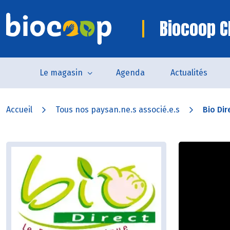
Biocoop C
Le magasin
Agenda
Actualités
Accueil
Tous nos paysan.ne.s associé.e.s
Bio Dir