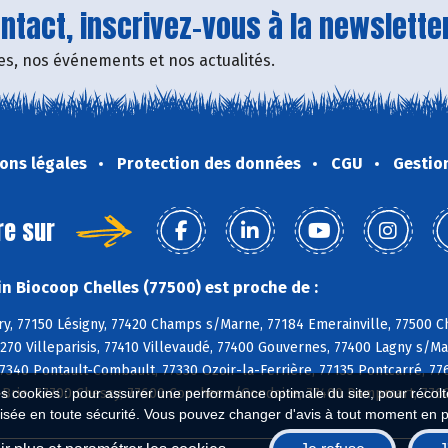
tact, inscrivez-vous à la newsletter
fres, nos événements et nos actualités.
ons légales
Protection des données
CGU
Gestio
re sur
n Biocoop Chelles (77500) est proche de :
y, 77150 Lésigny, 77420 Champs s/Marne, 77184 Emerainville, 77500 Che
7270 Villeparisis, 77410 Villevaudé, 77400 Gouvernes, 77400 Lagny s/
77340 Pontault-Combault, 77330 Ozoir-la-Ferrière, 77135 Pontcarré, 776
es cookies : pour assurer une performance optimale du site, pour récolter
Brie, 77700 Chessy, 77600 Conches s/Gondoire, 77400 Dampmart, 7760
isée en toute sécurité. Vous pouvez changer d'avis à tout moment en 