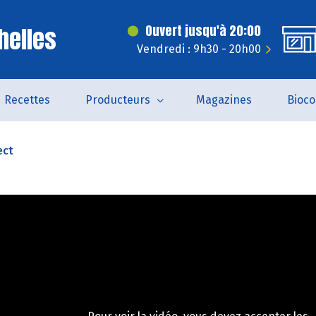
helles
Ouvert jusqu'à 20:00
Vendredi : 9h30 - 20h00
Recettes
Producteurs
Magazines
Bioc
ect