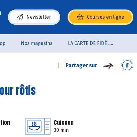
Newsletter
Courses en ligne
(s’ouvre dans une nouvelle fenêtre)
oop
Nos magasins
LA CARTE DE FIDÉLITÉ
Partager sur
our rôtis
tion
Cuisson
30 min