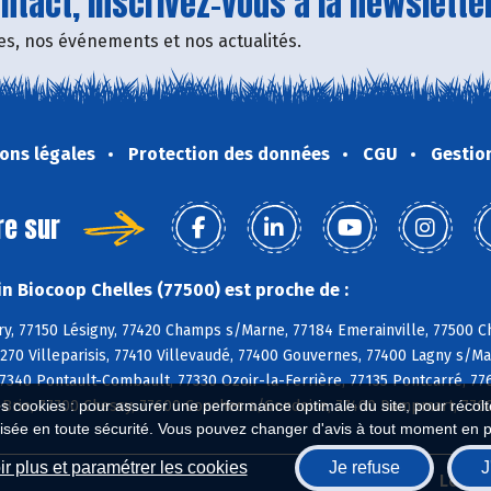
tact, inscrivez-vous à la newsletter
fres, nos événements et nos actualités.
ons légales
Protection des données
CGU
Gestio
re sur
n Biocoop Chelles (77500) est proche de :
y, 77150 Lésigny, 77420 Champs s/Marne, 77184 Emerainville, 77500 Che
7270 Villeparisis, 77410 Villevaudé, 77400 Gouvernes, 77400 Lagny s/
77340 Pontault-Combault, 77330 Ozoir-la-Ferrière, 77135 Pontcarré, 776
Brie, 77700 Chessy, 77600 Conches s/Gondoire, 77400 Dampmart, 7760
es cookies : pour assurer une performance optimale du site, pour récolter
isée en toute sécurité. Vous pouvez changer d'avis à tout moment en 
r plus et paramétrer les cookies
Je refuse
J
Biocoop.fr
Le ré