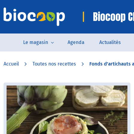
Biocoop C
Le magasin
Agenda
Actualités
Accueil
Toutes nos recettes
Fonds d'artichauts 