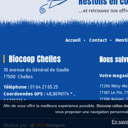
Restons en con
....et retrouvez nos of
Accueil
Contact
Menti
Biocoop Chelles
Nous suiv
10 avenue du Général de Gaulle
Votre magasi
77500 Chelles
77290 Mitry-Mor
Téléphone :
01 64 21 65 25
77181 Le Pin, 7
Coordonnées GPS :
48,8696174 ° ,
77186 Noisiel, 
2,5775225 °
Chanteloup-en-
Afin de vous offrir la meilleure expérience possible, Biocoop utilise d
vous proposer une navigation personnal
En savoi
Réalisé par