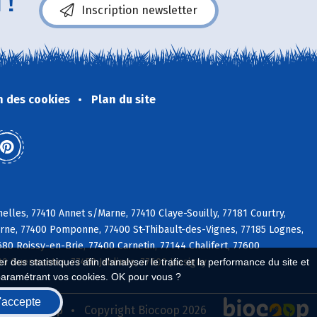
 !
Inscription newsletter
n des cookies
Plan du site
lles, 77410 Annet s/Marne, 77410 Claye-Souilly, 77181 Courtry,
Marne, 77400 Pomponne, 77400 St-Thibault-des-Vignes, 77185 Lognes,
80 Roissy-en-Brie, 77400 Carnetin, 77144 Chalifert, 77600
0 Guermantes, 77450 Jablines, 77600 Jossigny
 des statistiques afin d'analyser le trafic et la performance du site et
paramétrant vos cookies. OK pour vous ?
'accepte
seau Biocoop
Copyright Biocoop 2026