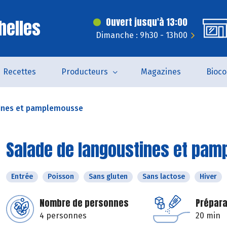
helles
Ouvert jusqu'à 13:00
Dimanche : 9h30 - 13h00
Recettes
Producteurs
Magazines
Bioc
ines et pamplemousse
Salade de langoustines et pa
Entrée
Poisson
Sans gluten
Sans lactose
Hiver
Nombre de personnes
Prépara
4 personnes
20 min