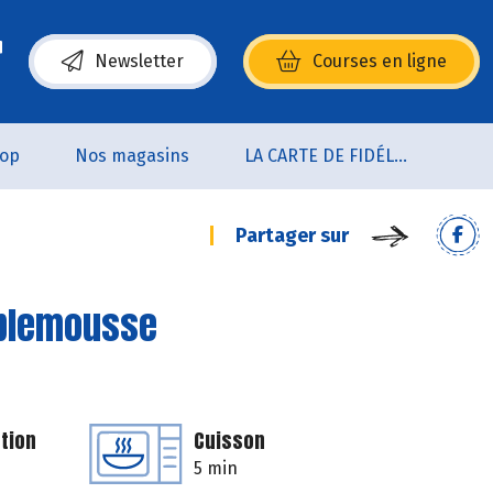
Newsletter
Courses en ligne
(s’ouvre dans une nouvelle fenêtre)
oop
Nos magasins
LA CARTE DE FIDÉLITÉ
Partager sur
mplemousse
tion
Cuisson
5 min