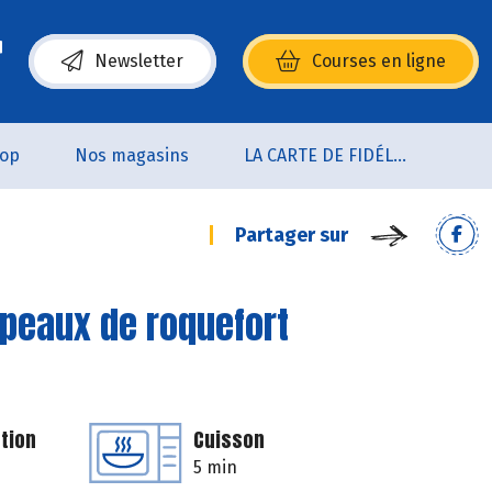
Newsletter
Courses en ligne
(s’ouvre dans une nouvelle fenêtre)
oop
Nos magasins
LA CARTE DE FIDÉLITÉ
Partager sur
opeaux de roquefort
tion
Cuisson
5 min