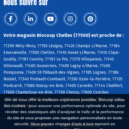
Nous suivre sur
Votre magasin Biocoop Chelles (77500) est proche de :
77290 Mitry-Mory, 77150 Lésigny, 77420 Champs s/Marne, 77184
Emerainville, 77500 Chelles, 77410 Annet s/Marne, 77410 Claye-
Souilly, 77181 Courtry, 77181 Le Pin, 77270 Villeparisis, 77410
Villevaudé, 77400 Gouvernes, 77400 Lagny s/Marne, 77400
Pomponne, 77400 St-Thibault-des-Vignes, 77185 Lognes, 77186
Noisiel, 77340 Pontault-Combault, 77330 Ozoir-la-Ferrière, 77135
Pontcarré, 77680 Roissy-en-Brie, 77400 Carnetin, 77144 Chalifert,
77600 Chanteloup-en-Brie, 77700 Chessy, 77600 Conches
s/Gondoire, 77400 Dampmart, 77600 Guermantes, 77450 Jablines,
Afin de vous offrir la meilleure expérience possible, Biocoop utilise
77600 Jossigny
des cookies : pour assurer une performance optimale du site, pour
récolter des statistiques afin d'analyser le trafic et la performance
du site et vous proposer une navigation personnalisée en toute
sécurité. Vous pouvez changer d'avis à tout moment en
Biocoop.fr
Le réseau Biocoop