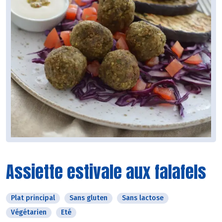
Assiette estivale aux falafels
Plat principal
Sans gluten
Sans lactose
Végétarien
Eté