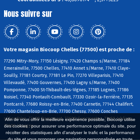
Nous suivre sur
Votre magasin Biocoop Chelles (77500) est proche de :
77290 Mitry-Mory, 77150 Lésigny, 77420 Champs s/Marne, 77184
Emerainville, 77500 Chelles, 77410 Annet s/Marne, 77410 Claye-
Souilly, 77181 Courtry, 77181 Le Pin, 77270 Villeparisis, 77410
Villevaudé, 77400 Gouvernes, 77400 Lagny s/Marne, 77400
Pomponne, 77400 St-Thibault-des-Vignes, 77185 Lognes, 77186
Noisiel, 77340 Pontault-Combault, 77330 Ozoir-la-Ferrière, 77135
Pontcarré, 77680 Roissy-en-Brie, 77400 Carnetin, 77144 Chalifert,
77600 Chanteloup-en-Brie, 77700 Chessy, 77600 Conches
s/Gondoire, 77400 Dampmart, 77600 Guermantes, 77450 Jablines,
Afin de vous offrir la meilleure expérience possible, Biocoop utilise
77600 Jossigny
des cookies : pour assurer une performance optimale du site, pour
récolter des statistiques afin d'analyser le trafic et la performance
du site et vous proposer une navigation personnalisée en toute