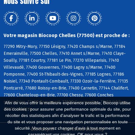
Nous suivre sur
Votre magasin Biocoop Chelles (77500) est proche de :
77290 Mitry-Mory, 77150 Lésigny, 77420 Champs s/Marne, 77184
Emerainville, 77500 Chelles, 77410 Annet s/Marne, 77410 Claye-
Souilly, 77181 Courtry, 77181 Le Pin, 77270 Villeparisis, 77410
Villevaudé, 77400 Gouvernes, 77400 Lagny s/Marne, 77400
Pomponne, 77400 St-Thibault-des-Vignes, 77185 Lognes, 77186
Noisiel, 77340 Pontault-Combault, 77330 Ozoir-la-Ferrière, 77135
Pontcarré, 77680 Roissy-en-Brie, 77400 Carnetin, 77144 Chalifert,
77600 Chanteloup-en-Brie, 77700 Chessy, 77600 Conches
s/Gondoire, 77400 Dampmart, 77600 Guermantes, 77450 Jablines,
Afin de vous offrir la meilleure expérience possible, Biocoop utilise
77600 Jossigny
des cookies : pour assurer une performance optimale du site, pour
récolter des statistiques afin d'analyser le trafic et la performance
du site et vous proposer une navigation personnalisée en toute
sécurité. Vous pouvez changer d'avis à tout moment en
Biocoop.fr
Le réseau Biocoop
paramétrant vos cookies. OK pour vous ?