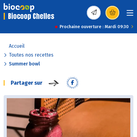
Biocoop Chelles
(s’ouvre dans une nou
Prochaine ouverture : Mardi 09:30
Accueil
Toutes nos recettes
Summer bowl
Partager sur