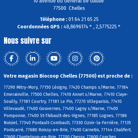
10 avenue du Général de Gaulle
77500 Chelles
Téléphone :
01 64 21 65 25
Coordonnées GPS :
48,8696174 ° , 2,5775225 °
Nous suivre sur
Votre magasin Biocoop Chelles (77500) est proche de :
77290 Mitry-Mory, 77150 Lésigny, 77420 Champs s/Marne, 77184
Emerainville, 77500 Chelles, 77410 Annet s/Marne, 77410 Claye-
Souilly, 77181 Courtry, 77181 Le Pin, 77270 Villeparisis, 77410
Villevaudé, 77400 Gouvernes, 77400 Lagny s/Marne, 77400
Pomponne, 77400 St-Thibault-des-Vignes, 77185 Lognes, 77186
Noisiel, 77340 Pontault-Combault, 77330 Ozoir-la-Ferrière, 77135
Pontcarré, 77680 Roissy-en-Brie, 77400 Carnetin, 77144 Chalifert,
77600 Chanteloup-en-Brie, 77700 Chessy, 77600 Conches