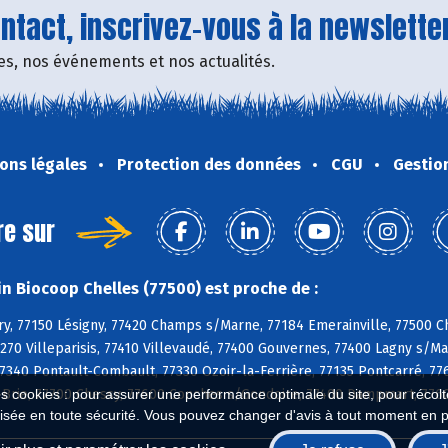
tact, inscrivez-vous à la newsletter
fres, nos événements et nos actualités.
ons légales
Protection des données
CGU
Gestio
re sur
n Biocoop Chelles (77500) est proche de :
y, 77150 Lésigny, 77420 Champs s/Marne, 77184 Emerainville, 77500 Che
7270 Villeparisis, 77410 Villevaudé, 77400 Gouvernes, 77400 Lagny s/
77340 Pontault-Combault, 77330 Ozoir-la-Ferrière, 77135 Pontcarré, 776
Brie, 77700 Chessy, 77600 Conches s/Gondoire, 77400 Dampmart, 7760
es cookies : pour assurer une performance optimale du site, pour récolter
isée en toute sécurité. Vous pouvez changer d'avis à tout moment en 