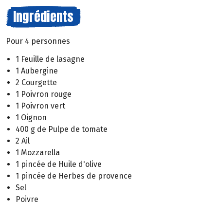
Ingrédients
Pour 4 personnes
1 Feuille de lasagne
1 Aubergine
2 Courgette
1 Poivron rouge
1 Poivron vert
1 Oignon
400 g de Pulpe de tomate
2 Ail
1 Mozzarella
1 pincée de Huile d'olive
1 pincée de Herbes de provence
Sel
Poivre