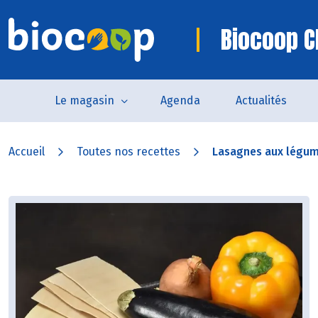
Biocoop C
Le magasin
Agenda
Actualités
Accueil
Toutes nos recettes
Lasagnes aux légum