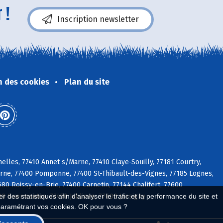
 !
Inscription newsletter
n des cookies
Plan du site
lles, 77410 Annet s/Marne, 77410 Claye-Souilly, 77181 Courtry,
Marne, 77400 Pomponne, 77400 St-Thibault-des-Vignes, 77185 Lognes,
80 Roissy-en-Brie, 77400 Carnetin, 77144 Chalifert, 77600
0 Guermantes, 77450 Jablines, 77600 Jossigny
 des statistiques afin d'analyser le trafic et la performance du site et
paramétrant vos cookies. OK pour vous ?