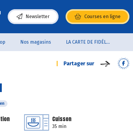
Newsletter
Courses en ligne
(s’ouvre dans une nouvelle fenêtre)
oop
Nos magasins
LA CARTE DE FIDÉLITÉ
Partager sur
l
ien
tion
Cuisson
35 min