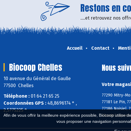
Restons en con
....et retrouvez nos of
Accueil
Contact
Menti
Biocoop Chelles
Nous suiv
10 avenue du Général de Gaulle
Votre magasi
77500 Chelles
77290 Mitry-Mor
Téléphone :
01 64 21 65 25
77181 Le Pin, 7
Coordonnées GPS :
48,8696174 ° ,
77186 Noisiel, 
2,5775225 °
Chanteloup-en-
Afin de vous offrir la meilleure expérience possible, Biocoop utilise d
vous proposer une navigation personnal