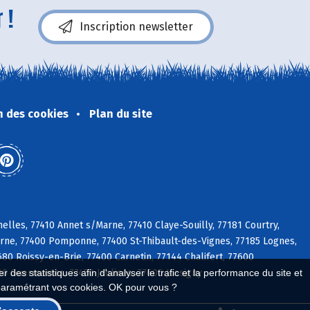
 !
Inscription newsletter
n des cookies
Plan du site
lles, 77410 Annet s/Marne, 77410 Claye-Souilly, 77181 Courtry,
Marne, 77400 Pomponne, 77400 St-Thibault-des-Vignes, 77185 Lognes,
80 Roissy-en-Brie, 77400 Carnetin, 77144 Chalifert, 77600
0 Guermantes, 77450 Jablines, 77600 Jossigny
 des statistiques afin d'analyser le trafic et la performance du site et
paramétrant vos cookies. OK pour vous ?