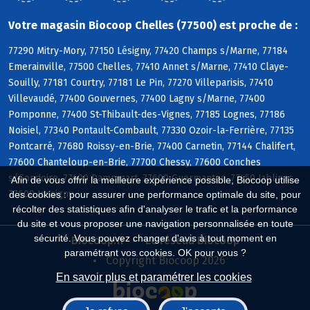
Votre magasin Biocoop Chelles (77500) est proche de :
77290 Mitry-Mory, 77150 Lésigny, 77420 Champs s/Marne, 77184
Emerainville, 77500 Chelles, 77410 Annet s/Marne, 77410 Claye-
Souilly, 77181 Courtry, 77181 Le Pin, 77270 Villeparisis, 77410
Villevaudé, 77400 Gouvernes, 77400 Lagny s/Marne, 77400
Pomponne, 77400 St-Thibault-des-Vignes, 77185 Lognes, 77186
Noisiel, 77340 Pontault-Combault, 77330 Ozoir-la-Ferrière, 77135
Pontcarré, 77680 Roissy-en-Brie, 77400 Carnetin, 77144 Chalifert,
77600 Chanteloup-en-Brie, 77700 Chessy, 77600 Conches
s/Gondoire, 77400 Dampmart, 77600 Guermantes, 77450 Jablines,
Afin de vous offrir la meilleure expérience possible, Biocoop utilise
77600 Jossigny
des cookies : pour assurer une performance optimale du site, pour
récolter des statistiques afin d'analyser le trafic et la performance
du site et vous proposer une navigation personnalisée en toute
sécurité. Vous pouvez changer d'avis à tout moment en
Biocoop.fr
Le réseau Biocoop
paramétrant vos cookies. OK pour vous ?
Copyright Biocoop 2026
En savoir plus et paramétrer les cookies