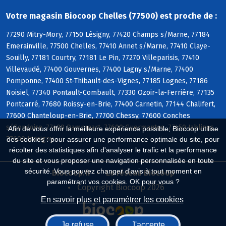
Votre magasin Biocoop Chelles (77500) est proche de :
77290 Mitry-Mory, 77150 Lésigny, 77420 Champs s/Marne, 77184
Emerainville, 77500 Chelles, 77410 Annet s/Marne, 77410 Claye-
Souilly, 77181 Courtry, 77181 Le Pin, 77270 Villeparisis, 77410
Villevaudé, 77400 Gouvernes, 77400 Lagny s/Marne, 77400
Pomponne, 77400 St-Thibault-des-Vignes, 77185 Lognes, 77186
Noisiel, 77340 Pontault-Combault, 77330 Ozoir-la-Ferrière, 77135
Pontcarré, 77680 Roissy-en-Brie, 77400 Carnetin, 77144 Chalifert,
77600 Chanteloup-en-Brie, 77700 Chessy, 77600 Conches
s/Gondoire, 77400 Dampmart, 77600 Guermantes, 77450 Jablines,
Afin de vous offrir la meilleure expérience possible, Biocoop utilise
77600 Jossigny
des cookies : pour assurer une performance optimale du site, pour
récolter des statistiques afin d'analyser le trafic et la performance
du site et vous proposer une navigation personnalisée en toute
sécurité. Vous pouvez changer d'avis à tout moment en
Biocoop.fr
Le réseau Biocoop
paramétrant vos cookies. OK pour vous ?
Copyright Biocoop 2026
En savoir plus et paramétrer les cookies
Je refuse
J'accepte