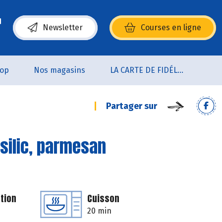
Newsletter
Courses en ligne
(s’ouvre dans une nouvelle fenêtre)
oop
Nos magasins
LA CARTE DE FIDÉLITÉ
Partager sur
silic, parmesan
tion
Cuisson
20 min