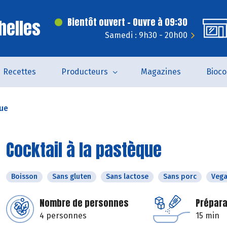
helles
Bientôt ouvert - Ouvre à 09:30
Samedi : 9h30 - 20h00
Recettes
Producteurs
Magazines
Bioc
que
Cocktail à la pastèque
Boisson
Sans gluten
Sans lactose
Sans porc
Veg
Nombre de personnes
Prépara
4 personnes
15 min