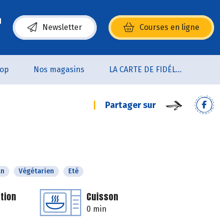
Newsletter
Courses en ligne
(s’ouvre dans une nouvelle fenêtre)
oop
Nos magasins
LA CARTE DE FIDÉLITÉ
Partager sur
an
Végétarien
Eté
tion
Cuisson
0 min