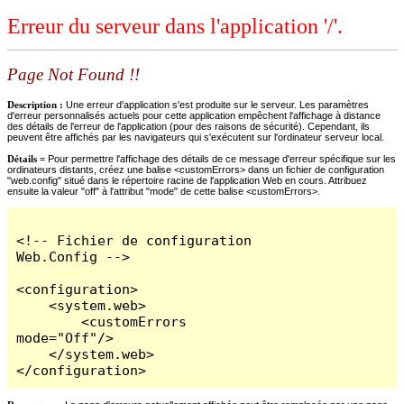
Erreur du serveur dans l'application '/'.
Page Not Found !!
Description :
Une erreur d'application s'est produite sur le serveur. Les paramètres
d'erreur personnalisés actuels pour cette application empêchent l'affichage à distance
des détails de l'erreur de l'application (pour des raisons de sécurité). Cependant, ils
peuvent être affichés par les navigateurs qui s'exécutent sur l'ordinateur serveur local.
Détails =
Pour permettre l'affichage des détails de ce message d'erreur spécifique sur les
ordinateurs distants, créez une balise <customErrors> dans un fichier de configuration
"web.config" situé dans le répertoire racine de l'application Web en cours. Attribuez
ensuite la valeur "off" à l'attribut "mode" de cette balise <customErrors>.
<!-- Fichier de configuration 
Web.Config -->

<configuration>

    <system.web>

        <customErrors 
mode="Off"/>

    </system.web>

</configuration>