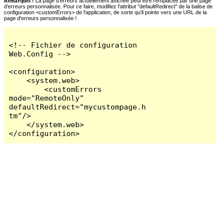
Remarques :
La page d'erreurs actuellement affichée peut être remplacée par une page
d'erreurs personnalisée. Pour ce faire, modifiez l'attribut "defaultRedirect" de la balise de
configuration <customErrors> de l'application, de sorte qu'il pointe vers une URL de la
page d'erreurs personnalisée !
<!-- Fichier de configuration 
Web.Config -->

<configuration>

    <system.web>

        <customErrors 
mode="RemoteOnly" 
defaultRedirect="mycustompage.h
tm"/>

    </system.web>

</configuration>