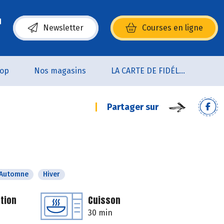
Newsletter
Courses en ligne
(s’ouvre dans une nouvelle fenêtre)
oop
Nos magasins
LA CARTE DE FIDÉLITÉ
Partager sur
Automne
Hiver
tion
Cuisson
30 min