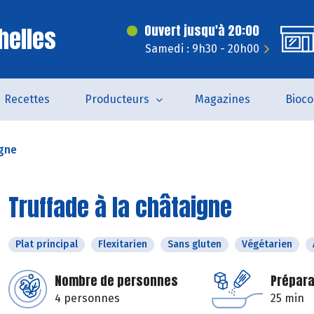
helles
Ouvert jusqu'à 20:00
Samedi : 9h30 - 20h00
Recettes
Producteurs
Magazines
Bioc
igne
Truffade à la châtaigne
Plat principal
Flexitarien
Sans gluten
Végétarien
Nombre de personnes
Prépara
4 personnes
25 min