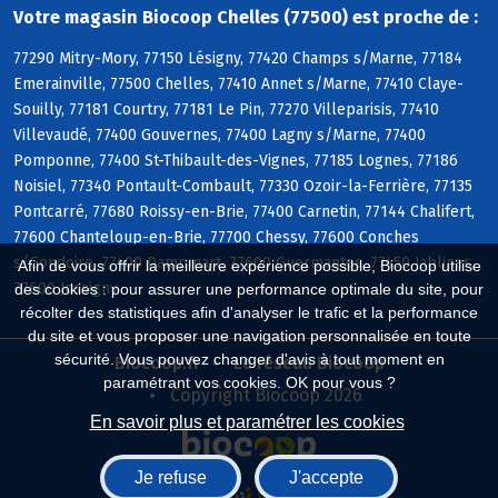
Votre magasin Biocoop Chelles (77500) est proche de :
77290 Mitry-Mory, 77150 Lésigny, 77420 Champs s/Marne, 77184
Emerainville, 77500 Chelles, 77410 Annet s/Marne, 77410 Claye-
Souilly, 77181 Courtry, 77181 Le Pin, 77270 Villeparisis, 77410
Villevaudé, 77400 Gouvernes, 77400 Lagny s/Marne, 77400
Pomponne, 77400 St-Thibault-des-Vignes, 77185 Lognes, 77186
Noisiel, 77340 Pontault-Combault, 77330 Ozoir-la-Ferrière, 77135
Pontcarré, 77680 Roissy-en-Brie, 77400 Carnetin, 77144 Chalifert,
77600 Chanteloup-en-Brie, 77700 Chessy, 77600 Conches
s/Gondoire, 77400 Dampmart, 77600 Guermantes, 77450 Jablines,
Afin de vous offrir la meilleure expérience possible, Biocoop utilise
77600 Jossigny
des cookies : pour assurer une performance optimale du site, pour
récolter des statistiques afin d'analyser le trafic et la performance
du site et vous proposer une navigation personnalisée en toute
sécurité. Vous pouvez changer d'avis à tout moment en
Biocoop.fr
Le réseau Biocoop
paramétrant vos cookies. OK pour vous ?
Copyright Biocoop 2026
En savoir plus et paramétrer les cookies
Je refuse
J'accepte
Réalisé par