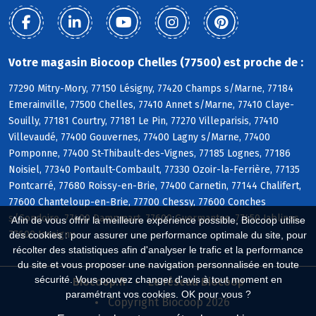
Votre magasin Biocoop Chelles (77500) est proche de :
77290 Mitry-Mory, 77150 Lésigny, 77420 Champs s/Marne, 77184
Emerainville, 77500 Chelles, 77410 Annet s/Marne, 77410 Claye-
Souilly, 77181 Courtry, 77181 Le Pin, 77270 Villeparisis, 77410
Villevaudé, 77400 Gouvernes, 77400 Lagny s/Marne, 77400
Pomponne, 77400 St-Thibault-des-Vignes, 77185 Lognes, 77186
Noisiel, 77340 Pontault-Combault, 77330 Ozoir-la-Ferrière, 77135
Pontcarré, 77680 Roissy-en-Brie, 77400 Carnetin, 77144 Chalifert,
77600 Chanteloup-en-Brie, 77700 Chessy, 77600 Conches
s/Gondoire, 77400 Dampmart, 77600 Guermantes, 77450 Jablines,
Afin de vous offrir la meilleure expérience possible, Biocoop utilise
77600 Jossigny
des cookies : pour assurer une performance optimale du site, pour
récolter des statistiques afin d'analyser le trafic et la performance
du site et vous proposer une navigation personnalisée en toute
sécurité. Vous pouvez changer d'avis à tout moment en
Biocoop.fr
Le réseau Biocoop
paramétrant vos cookies. OK pour vous ?
Copyright Biocoop 2026