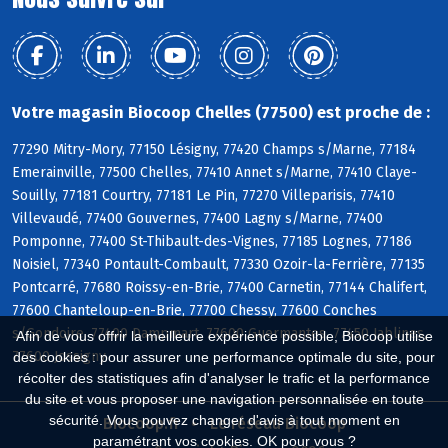
Votre magasin Biocoop Chelles (77500) est proche de :
77290 Mitry-Mory, 77150 Lésigny, 77420 Champs s/Marne, 77184
Emerainville, 77500 Chelles, 77410 Annet s/Marne, 77410 Claye-
Souilly, 77181 Courtry, 77181 Le Pin, 77270 Villeparisis, 77410
Villevaudé, 77400 Gouvernes, 77400 Lagny s/Marne, 77400
Pomponne, 77400 St-Thibault-des-Vignes, 77185 Lognes, 77186
Noisiel, 77340 Pontault-Combault, 77330 Ozoir-la-Ferrière, 77135
Pontcarré, 77680 Roissy-en-Brie, 77400 Carnetin, 77144 Chalifert,
77600 Chanteloup-en-Brie, 77700 Chessy, 77600 Conches
s/Gondoire, 77400 Dampmart, 77600 Guermantes, 77450 Jablines,
Afin de vous offrir la meilleure expérience possible, Biocoop utilise
77600 Jossigny
des cookies : pour assurer une performance optimale du site, pour
récolter des statistiques afin d'analyser le trafic et la performance
du site et vous proposer une navigation personnalisée en toute
sécurité. Vous pouvez changer d'avis à tout moment en
Biocoop.fr
Le réseau Biocoop
paramétrant vos cookies. OK pour vous ?