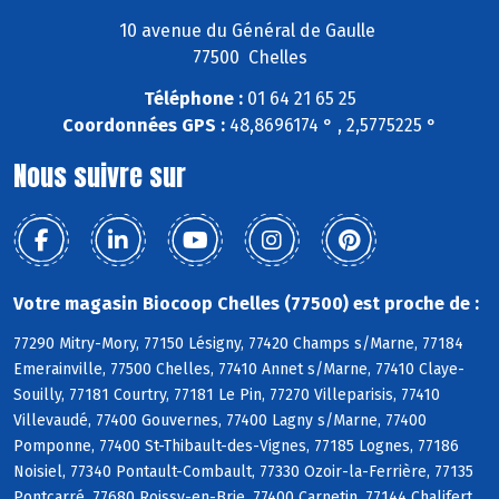
10 avenue du Général de Gaulle
77500 Chelles
Téléphone :
01 64 21 65 25
Coordonnées GPS :
48,8696174 ° , 2,5775225 °
Nous suivre sur
Votre magasin Biocoop Chelles (77500) est proche de :
77290 Mitry-Mory, 77150 Lésigny, 77420 Champs s/Marne, 77184
Emerainville, 77500 Chelles, 77410 Annet s/Marne, 77410 Claye-
Souilly, 77181 Courtry, 77181 Le Pin, 77270 Villeparisis, 77410
Villevaudé, 77400 Gouvernes, 77400 Lagny s/Marne, 77400
Pomponne, 77400 St-Thibault-des-Vignes, 77185 Lognes, 77186
Noisiel, 77340 Pontault-Combault, 77330 Ozoir-la-Ferrière, 77135
Pontcarré, 77680 Roissy-en-Brie, 77400 Carnetin, 77144 Chalifert,