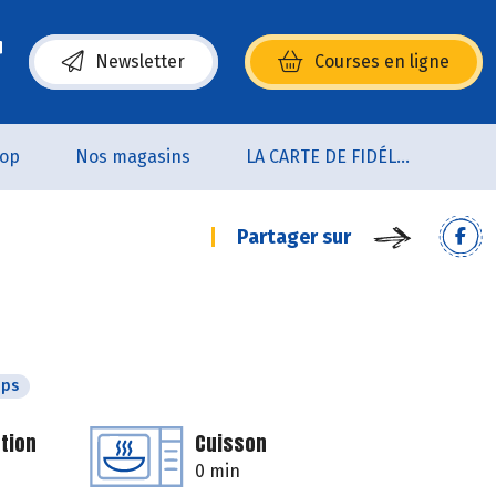
Newsletter
Courses en ligne
(s’ouvre dans une nouvelle fenêtre)
oop
Nos magasins
LA CARTE DE FIDÉLITÉ
Partager sur
mps
tion
Cuisson
0 min