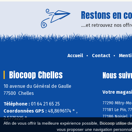
Restons en con
....et retrouvez nos of
Accueil
Contact
Menti
Biocoop Chelles
Nous suiv
10 avenue du Général de Gaulle
Votre magasi
77500 Chelles
77290 Mitry-Mor
Téléphone :
01 64 21 65 25
77181 Le Pin, 7
Coordonnées GPS :
48,8696174 ° ,
77186 Noisiel, 
2,5775225 °
Chanteloup-en-
Afin de vous offrir la meilleure expérience possible, Biocoop utilise d
vous proposer une navigation personnal