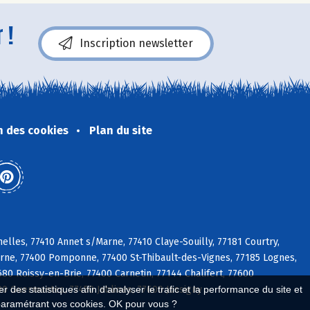
 !
Inscription newsletter
n des cookies
Plan du site
lles, 77410 Annet s/Marne, 77410 Claye-Souilly, 77181 Courtry,
Marne, 77400 Pomponne, 77400 St-Thibault-des-Vignes, 77185 Lognes,
80 Roissy-en-Brie, 77400 Carnetin, 77144 Chalifert, 77600
0 Guermantes, 77450 Jablines, 77600 Jossigny
 des statistiques afin d'analyser le trafic et la performance du site et
paramétrant vos cookies. OK pour vous ?