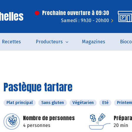
helles
Prochaine ouverture à 09:30
Samedi : 9h30 - 20h00
Recettes
Producteurs
Magazines
Bioc
Pastèque tartare
Plat principal
Sans gluten
Végétarien
Eté
Printe
Nombre de personnes
Prépara
4 personnes
20 min