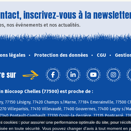
tact, inscrivez-vous à la newsletter
fres, nos événements et nos actualités.
ons légales
Protection des données
CGU
Gestio
re sur
n Biocoop Chelles (77500) est proche de :
y, 77150 Lésigny, 77420 Champs s/Marne, 77184 Emerainville, 77500 Che
7270 Villeparisis, 77410 Villevaudé, 77400 Gouvernes, 77400 Lagny s/
77340 Pontault-Combault, 77330 Ozoir-la-Ferrière, 77135 Pontcarré, 776
Brie, 77700 Chessy, 77600 Conches s/Gondoire, 77400 Dampmart, 7760
es cookies : pour assurer une performance optimale du site, pour récolter
isée en toute sécurité. Vous pouvez changer d'avis à tout moment en 