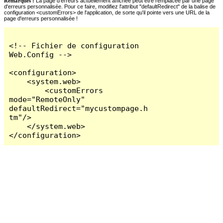
Remarques :
La page d'erreurs actuellement affichée peut être remplacée par une page
d'erreurs personnalisée. Pour ce faire, modifiez l'attribut "defaultRedirect" de la balise de
configuration <customErrors> de l'application, de sorte qu'il pointe vers une URL de la
page d'erreurs personnalisée !
<!-- Fichier de configuration 
Web.Config -->

<configuration>

    <system.web>

        <customErrors 
mode="RemoteOnly" 
defaultRedirect="mycustompage.h
tm"/>

    </system.web>

</configuration>