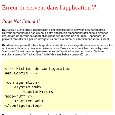
Erreur du serveur dans l'application '/'.
Page Not Found !!
Description :
Une erreur d'application s'est produite sur le serveur. Les paramètres
d'erreur personnalisés actuels pour cette application empêchent l'affichage à distance
des détails de l'erreur de l'application (pour des raisons de sécurité). Cependant, ils
peuvent être affichés par les navigateurs qui s'exécutent sur l'ordinateur serveur local.
Détails =
Pour permettre l'affichage des détails de ce message d'erreur spécifique sur les
ordinateurs distants, créez une balise <customErrors> dans un fichier de configuration
"web.config" situé dans le répertoire racine de l'application Web en cours. Attribuez
ensuite la valeur "off" à l'attribut "mode" de cette balise <customErrors>.
<!-- Fichier de configuration 
Web.Config -->

<configuration>

    <system.web>

        <customErrors 
mode="Off"/>

    </system.web>

</configuration>