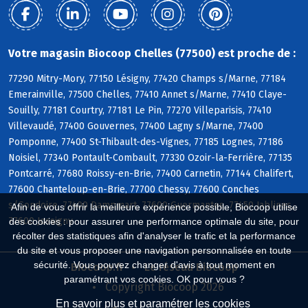
Votre magasin Biocoop Chelles (77500) est proche de :
77290 Mitry-Mory, 77150 Lésigny, 77420 Champs s/Marne, 77184
Emerainville, 77500 Chelles, 77410 Annet s/Marne, 77410 Claye-
Souilly, 77181 Courtry, 77181 Le Pin, 77270 Villeparisis, 77410
Villevaudé, 77400 Gouvernes, 77400 Lagny s/Marne, 77400
Pomponne, 77400 St-Thibault-des-Vignes, 77185 Lognes, 77186
Noisiel, 77340 Pontault-Combault, 77330 Ozoir-la-Ferrière, 77135
Pontcarré, 77680 Roissy-en-Brie, 77400 Carnetin, 77144 Chalifert,
77600 Chanteloup-en-Brie, 77700 Chessy, 77600 Conches
s/Gondoire, 77400 Dampmart, 77600 Guermantes, 77450 Jablines,
Afin de vous offrir la meilleure expérience possible, Biocoop utilise
77600 Jossigny
des cookies : pour assurer une performance optimale du site, pour
récolter des statistiques afin d'analyser le trafic et la performance
du site et vous proposer une navigation personnalisée en toute
sécurité. Vous pouvez changer d'avis à tout moment en
Biocoop.fr
Le réseau Biocoop
paramétrant vos cookies. OK pour vous ?
Copyright Biocoop 2026
En savoir plus et paramétrer les cookies