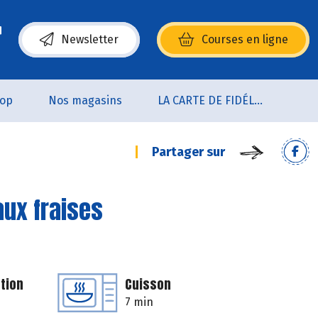
Newsletter
Courses en ligne
(s’ouvre dans une nouvelle fenêtre)
oop
Nos magasins
LA CARTE DE FIDÉLITÉ
Partager sur
aux fraises
tion
Cuisson
7 min