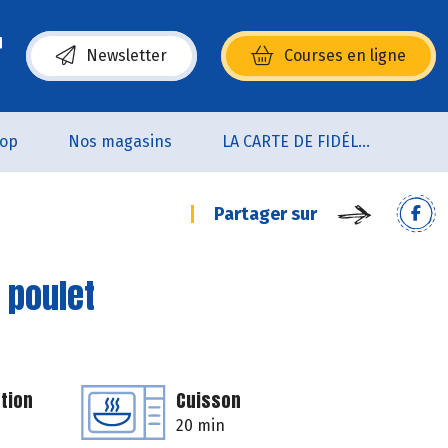
Newsletter
Courses en ligne
(s’ouvre dans une nouvelle fenêtre)
oop
Nos magasins
LA CARTE DE FIDÉLITÉ
Partager sur
 poulet
tion
Cuisson
20 min