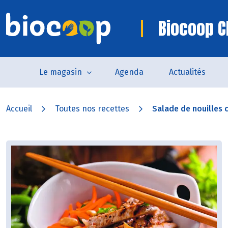
Biocoop C
Le magasin
Agenda
Actualités
Accueil
Toutes nos recettes
Salade de nouilles c