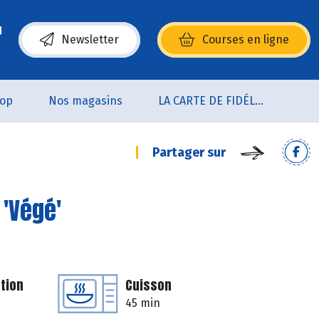
Newsletter
Courses en ligne
(s’ouvre dans une nouvelle fenêtre)
oop
Nos magasins
LA CARTE DE FIDÉLITÉ
Partager sur
 'Végé'
tion
Cuisson
45 min