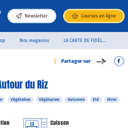
Newsletter
Courses en ligne
(s’ouvre dans une nouvelle fenêtre)
oop
Nos magasins
LA CARTE DE FIDÉLITÉ
Partager sur
Autour du Riz
n
Végétalien
Végétarien
Automne
Eté
Hiver
tion
Cuisson