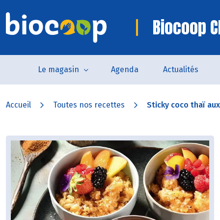
Biocoop C
Le magasin
Agenda
Actualités
Accueil
Toutes nos recettes
Sticky coco thaï aux 