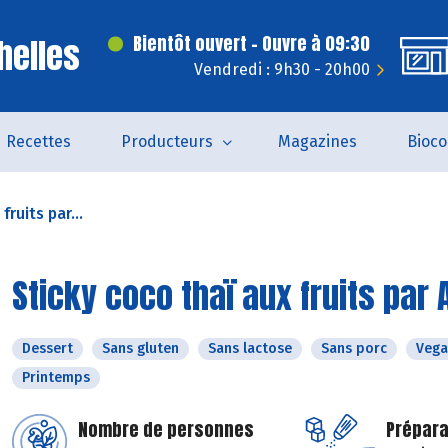
helles
Bientôt ouvert - Ouvre à 09:30
Vendredi : 9h30 - 20h00
Recettes
Producteurs
Magazines
Bioc
fruits par...
Sticky coco thaï aux fruits par 
Dessert
Sans gluten
Sans lactose
Sans porc
Vega
Printemps
Nombre de personnes
Prépara