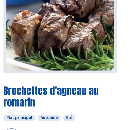
Brochettes d'agneau au
romarin
Plat principal
Automne
Eté