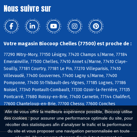
Nous suivre sur
Votre magasin Biocoop Chelles (77500) est proche de :
77290 Mitry-Mory, 77150 Lésigny, 77420 Champs s/Marne, 77184
Emerainville, 77500 Chelles, 77410 Annet s/Marne, 77410 Claye-
Souilly, 77181 Courtry, 77181 Le Pin, 77270 Villeparisis, 77410
Villevaudé, 77400 Gouvernes, 77400 Lagny s/Marne, 77400
Pomponne, 77400 St-Thibault-des-Vignes, 77185 Lognes, 77186
Noisiel, 77340 Pontault-Combault, 77330 Ozoir-la-Ferrière, 77135
Pontcarré, 77680 Roissy-en-Brie, 77400 Carnetin, 77144 Chalifert,
77600 Chanteloup-en-Brie, 77700 Chessy, 77600 Conches
s/Gondoire, 77400 Dampmart, 77600 Guermantes, 77450 Jablines,
Afin de vous offrir la meilleure expérience possible, Biocoop utilise
77600 Jossigny
des cookies : pour assurer une performance optimale du site, pour
récolter des statistiques afin d'analyser le trafic et la performance
du site et vous proposer une navigation personnalisée en toute